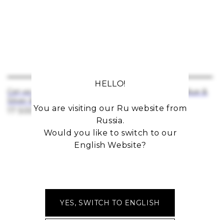
HELLO!
Сет из двух колец Green
Сет из двух колец Blue &
Silver & Silver Donut
Small Donut
You are visiting our Ru website from
17 500
р.
17 500
р.
Russia
.
Would you like to switch to our
English Website?
YES, SWITCH TO ENGLISH