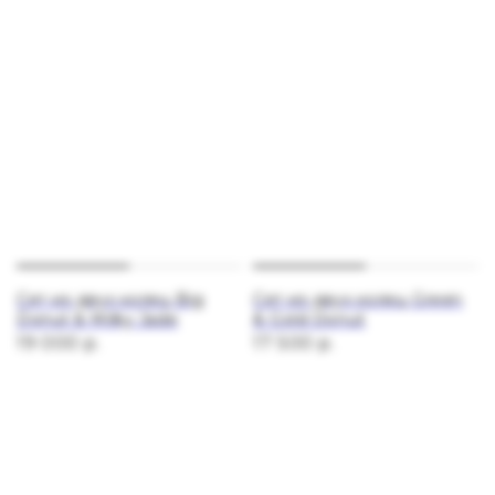
Сет из двух колец Big
Сет из двух колец Green
Donut & Milky Jade
& Gold Donut
19 000
р.
17 500
р.