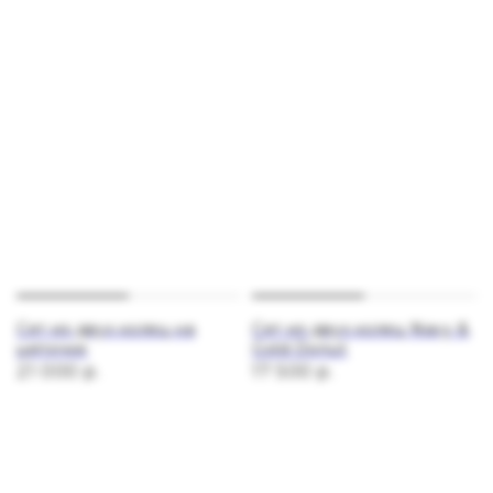
Сет из двух колец на
Сет из двух колец Navy &
цепочке
Gold Donut
21 000
р.
17 500
р.