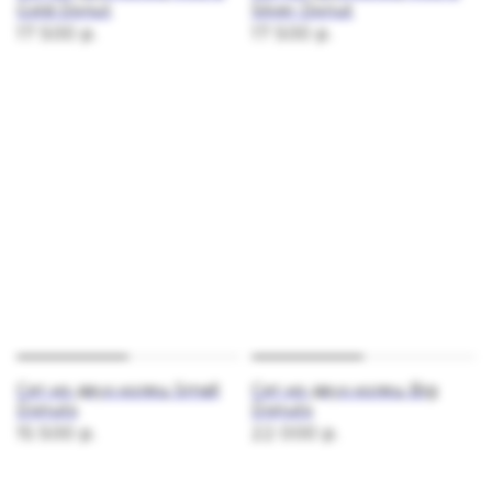
Gold Donut
Silver Donut
17 500
р.
17 500
р.
Сет из двух колец Small
Сет из двух колец Big
Donuts
Donuts
15 500
р.
22 000
р.