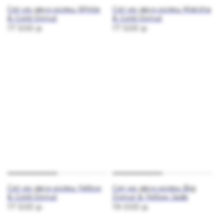
Сет из двух колец White
Сет из двух колец Matcha
& Gold Donut
& Gold Donut
17 500
р.
17 500
р.
Сет из двух колец Yellow
Сет из двух колец Big
& Gold Donut
Donut & Yellow Jade
17 500
р.
19 000
р.