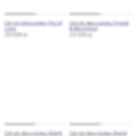
Сет из трех колец Trio of
Сет из двух колец Crystal
Love
& Big Donut
29 500
р.
23 500
р.
Сет из двух колец Red &
Сет из двух колец Red &